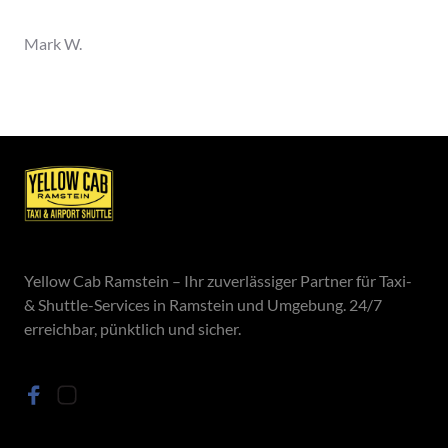
Mark W.
Yellow Cab Ramstein – Ihr zuverlässiger Partner für Taxi- 
& Shuttle-Services in Ramstein und Umgebung. 24/7 
erreichbar, pünktlich und sicher.